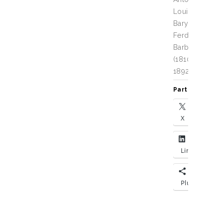
Louis
Barye
,
Ferdinand
Barbedienne
(1810-
1892)
Partager :
X
LinkedIn
Plus