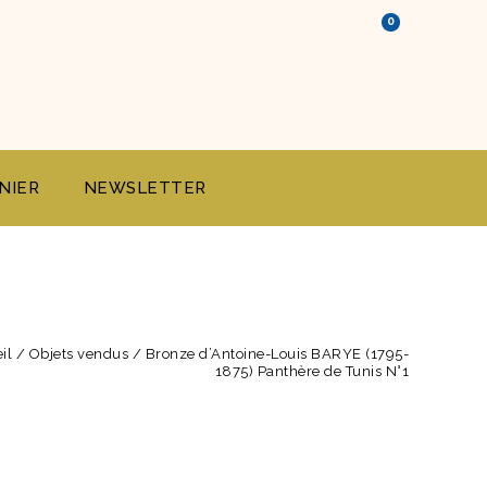
0
NIER
NEWSLETTER
il
/
Objets vendus
/
Bronze d’Antoine-Louis BARYE (1795-
1875) Panthère de Tunis N°1
-