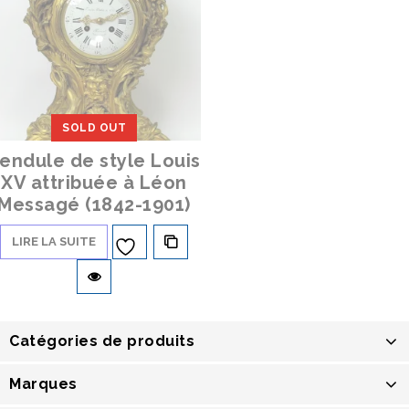
SOLD OUT
endule de style Louis
XV attribuée à Léon
Messagé (1842-1901)
LIRE LA SUITE
Ajouter à
la liste d’envies
Catégories de produits
Marques