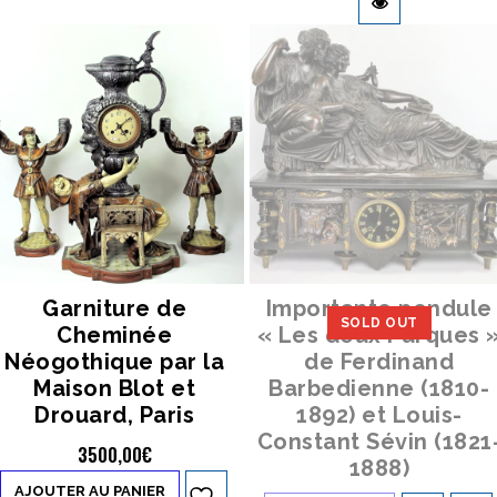
Garniture de
Importante pendule
SOLD OUT
Cheminée
« Les deux Parques 
Néogothique par la
de Ferdinand
Maison Blot et
Barbedienne (1810-
Drouard, Paris
1892) et Louis-
Constant Sévin (1821
3500,00
€
1888)
AJOUTER AU PANIER
Ajouter à