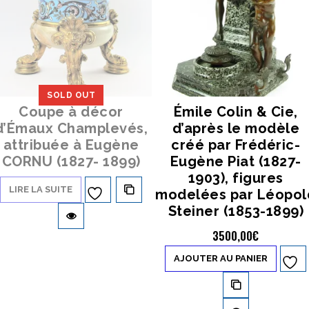
SOLD OUT
Coupe à décor
Émile Colin & Cie,
d’Émaux Champlevés,
d’après le modèle
attribuée à Eugène
créé par Frédéric-
CORNU (1827- 1899)
Eugène Piat (1827-
1903), figures
LIRE LA SUITE
modelées par Léopol
Ajouter à
Steiner (1853-1899)
la liste d’envies
3500,00
€
AJOUTER AU PANIER
Ajouter à
la liste d’envies