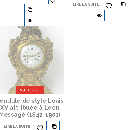
LIRE LA SUITE
Ajouter à
la liste d’envies
la liste d’envies
SOLD OUT
endule de style Louis
XV attribuée à Léon
Messagé (1842-1901)
LIRE LA SUITE
Ajouter à