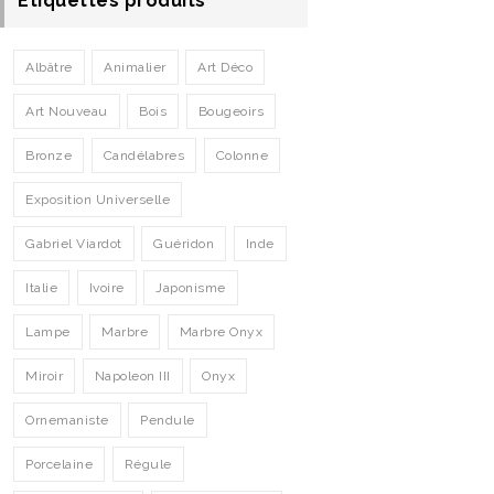
Etiquettes produits
Albâtre
Animalier
Art Déco
Art Nouveau
Bois
Bougeoirs
Bronze
Candélabres
Colonne
Exposition Universelle
Gabriel Viardot
Guéridon
Inde
Italie
Ivoire
Japonisme
Lampe
Marbre
Marbre Onyx
Miroir
Napoleon III
Onyx
Ornemaniste
Pendule
Porcelaine
Régule