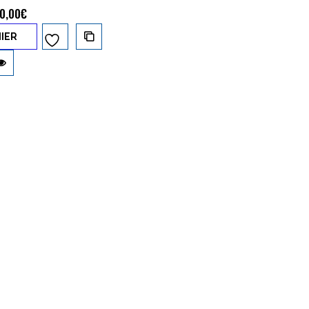
0,00
€
IER
Ajouter à
la liste d’envies