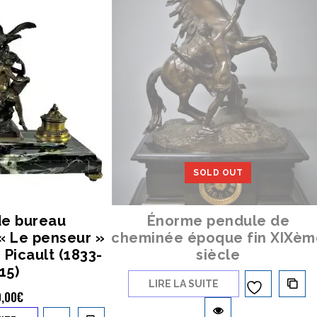
SOLD OUT
de bureau
Énorme pendule de
« Le penseur »
cheminée époque fin XIXèm
 Picault (1833-
siècle
15)
LIRE LA SUITE
Ajouter à
0,00
€
la liste d’envies