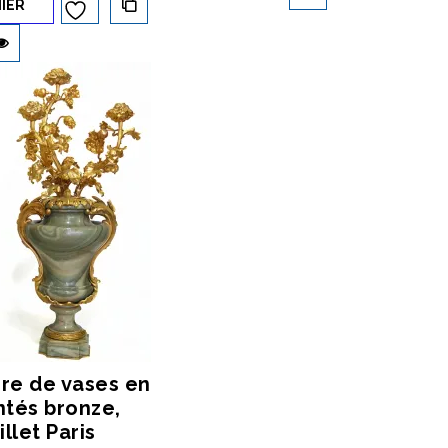
IER
Ajouter à
la liste d’envies
ire de vases en
tés bronze,
llet Paris