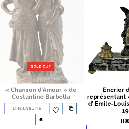
SOLD OUT
« Chanson d’Amour » de
Encrier 
Costantino Barbella
représentant 
d’ Emile-Louis
LIRE LA SUITE
19
Ajouter à
110
la liste d’envies