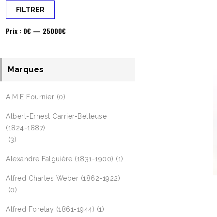
FILTRER
Prix :
0€
—
25000€
Marques
A.M.E Fournier
(0)
Albert-Ernest Carrier-Belleuse
(1824-1887)
(3)
Alexandre Falguière (1831-1900)
(1)
Alfred Charles Weber (1862-1922)
(0)
Alfred Foretay (1861-1944)
(1)