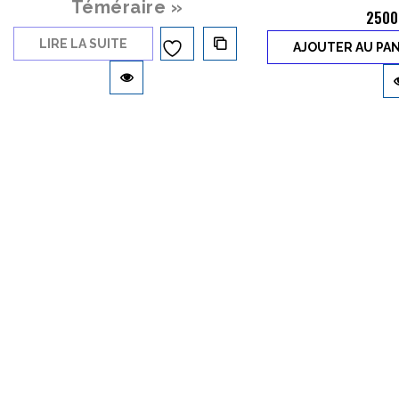
Téméraire »
2500
LIRE LA SUITE
AJOUTER AU PAN
Ajouter à
la liste d’envies