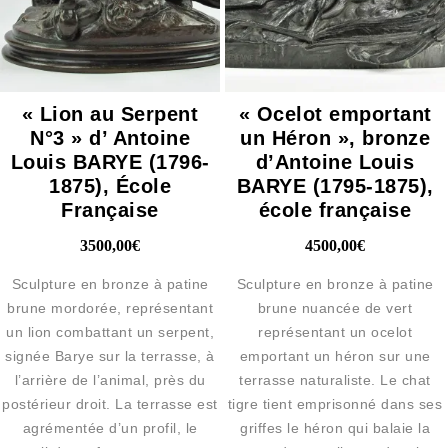
« Lion au Serpent
« Ocelot emportant
N°3 » d’ Antoine
un Héron », bronze
Louis BARYE (1796-
d’Antoine Louis
1875), École
BARYE (1795-1875),
Française
école française
3500,00
€
4500,00
€
Sculpture en bronze à patine
Sculpture en bronze à patine
brune mordorée, représentant
brune nuancée de vert
un lion combattant un serpent,
représentant un ocelot
signée Barye sur la terrasse, à
emportant un héron sur une
l’arrière de l’animal, près du
terrasse naturaliste. Le chat
postérieur droit. La terrasse est
tigre tient emprisonné dans ses
agrémentée d’un profil, le
griffes le héron qui balaie la