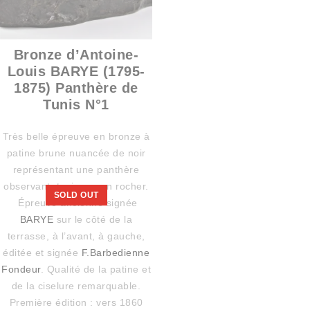
Bronze d’Antoine-
Louis BARYE (1795-
1875) Panthère de
Tunis N°1
Très belle épreuve en bronze à
patine brune nuancée de noir
représentant une panthère
observant, tapie sur un rocher.
SOLD OUT
Épreuve ancienne signée
BARYE
sur le côté de la
terrasse, à l’avant, à gauche,
éditée et signée
F.Barbedienne
Fondeur
. Qualité de la patine et
de la ciselure remarquable.
Première édition : vers 1860