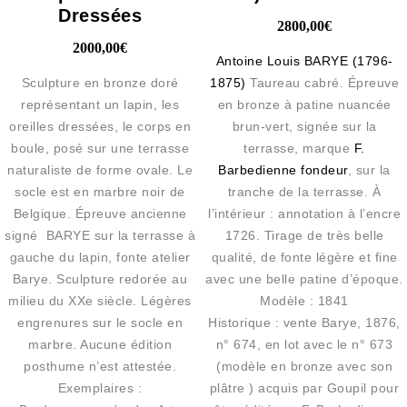
Dressées
2800,00
€
2000,00
€
Antoine Louis BARYE (1796-
Sculpture en bronze doré
1875)
Taureau cabré. Épreuve
représentant un lapin, les
en bronze à patine nuancée
oreilles dressées, le corps en
brun-vert, signée sur la
boule, posé sur une terrasse
terrasse, marque
F.
naturaliste de forme ovale. Le
Barbedienne fondeur
, sur la
socle est en marbre noir de
tranche de la terrasse. À
Belgique. Épreuve ancienne
l’intérieur : annotation à l’encre
signé BARYE sur la terrasse à
1726. Tirage de très belle
gauche du lapin, fonte atelier
qualité, de fonte légère et fine
Barye. Sculpture redorée au
avec une belle patine d’époque.
milieu du XXe siècle. Légères
Modèle : 1841
engrenures sur le socle en
Historique : vente Barye, 1876,
marbre. Aucune édition
n° 674, en lot avec le n° 673
posthume n’est attestée.
(modèle en bronze avec son
Exemplaires :
plâtre ) acquis par Goupil pour