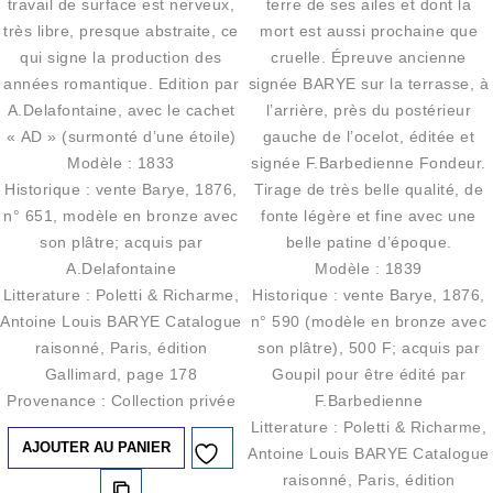
travail de surface est nerveux,
terre de ses ailes et dont la
très libre, presque abstraite, ce
mort est aussi prochaine que
qui signe la production des
cruelle. Épreuve ancienne
années romantique. Edition par
signée BARYE sur la terrasse, à
A.Delafontaine, avec le cachet
l’arrière, près du postérieur
« AD » (surmonté d’une étoile)
gauche de l’ocelot, éditée et
Modèle : 1833
signée F.Barbedienne Fondeur.
Historique : vente Barye, 1876,
Tirage de très belle qualité, de
n° 651, modèle en bronze avec
fonte légère et fine avec une
son plâtre; acquis par
belle patine d’époque.
A.Delafontaine
Modèle : 1839
Litterature : Poletti & Richarme,
Historique : vente Barye, 1876,
Antoine Louis BARYE Catalogue
n° 590 (modèle en bronze avec
raisonné, Paris, édition
son plâtre), 500 F; acquis par
Gallimard, page 178
Goupil pour être édité par
Provenance : Collection privée
F.Barbedienne
Litterature : Poletti & Richarme,
AJOUTER AU PANIER
Antoine Louis BARYE Catalogue
Ajouter à
raisonné, Paris, édition
la liste d’envies