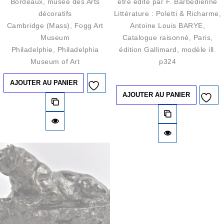
Bordeaux, musée des Arts
être édité par F. Barbedienne
décoratifs
Littérature : Poletti & Richarme,
Cambridge (Mass), Fogg Art
Antoine Louis BARYE,
Museum
Catalogue raisonné, Paris,
Philadelphie, Philadelphia
édition Gallimard, modèle ill.
Museum of Art
p324
AJOUTER AU PANIER
Ajouter à
AJOUTER AU PANIER
Ajouter à
la liste d’envies
la liste d’envies