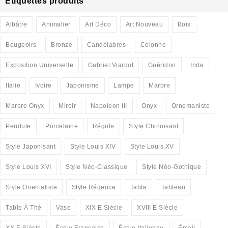
Etiquettes produits
Albâtre
Animalier
Art Déco
Art Nouveau
Bois
Bougeoirs
Bronze
Candélabres
Colonne
Exposition Universelle
Gabriel Viardot
Guéridon
Inde
Italie
Ivoire
Japonisme
Lampe
Marbre
Marbre Onyx
Miroir
Napoleon III
Onyx
Ornemaniste
Pendule
Porcelaine
Régule
Style Chinoisant
Style Japonisant
Style Louis XIV
Style Louis XV
Style Louis XVI
Style Néo-Classique
Style Néo-Gothique
Style Orientaliste
Style Régence
Table
Tableau
Table À Thé
Vase
XIX E Siècle
XVIII E Siècle