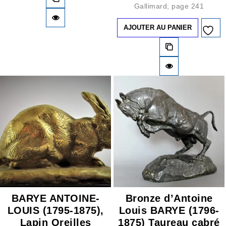
Gallimard, page 241
AJOUTER AU PANIER
Ajouter à
la liste d’envies
BARYE ANTOINE-
Bronze d’Antoine
LOUIS (1795-1875),
Louis BARYE (1796-
Lapin Oreilles
1875) Taureau cabré