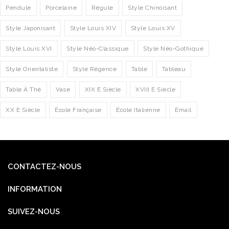
Pendule
Porcelaine
Régule
Style Chinoisant
Style Japonisant
Style Louis XIV
Style Louis XV
Style Louis XVI
Style Néo-Classique
Style Néo-Gothique
Style Orientaliste
Style Régence
Table
Tableau
Table À Thé
Vase
XIX E Siècle
XVIII E Siècle
XX E Siècle
École Française
École Italienne
Émail
CONTACTEZ-NOUS
INFORMATION
SUIVEZ-NOUS