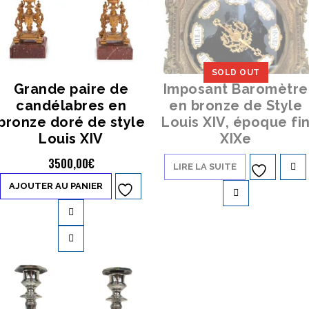
SOLD OUT
Grande paire de
Imposant Baromètre
candélabres en
en bronze de Style
bronze doré de style
Louis XIV, époque fi
Louis XIV
XIXe
3500,00
€
LIRE LA SUITE
Ajouter à
AJOUTER AU PANIER
Ajouter à
la liste d’envies
la liste d’envies