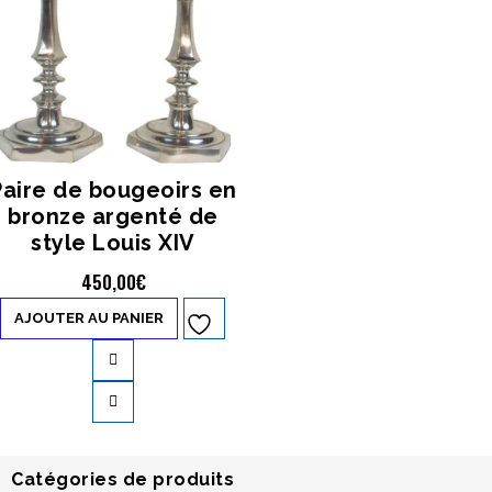
Paire de bougeoirs en
bronze argenté de
style Louis XIV
450,00
€
AJOUTER AU PANIER
Ajouter à
la liste d’envies
Catégories de produits