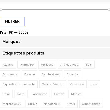
FILTRER
Prix :
0€
—
3500€
Marques
Etiquettes produits
Albâtre
Animalier
Art Déco
Art Nouveau
Bois
Bougeoirs
Bronze
Candélabres
Colonne
Exposition Universelle
Gabriel Viardot
Guéridon
Inde
Italie
Ivoire
Japonisme
Lampe
Marbre
Marbre Onyx
Miroir
Napoleon III
Onyx
Ornemaniste