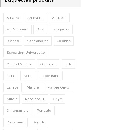
Etiquettes produits
Albâtre
Animalier
Art Déco
Art Nouveau
Bois
Bougeoirs
Bronze
Candélabres
Colonne
Exposition Universelle
Gabriel Viardot
Guéridon
Inde
Italie
Ivoire
Japonisme
Lampe
Marbre
Marbre Onyx
Miroir
Napoleon III
Onyx
Ornemaniste
Pendule
Porcelaine
Régule