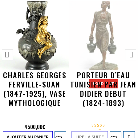
CHARLES GEORGES
PORTEUR D’EAU
FERVILLE-SUAN
TUNISIEN PAR JEAN
SOLD OUT
(1847-1925), VASE
DIDIER DEBUT
MYTHOLOGIQUE
(1824-1893)
4500,00
€
Note
5.00
AJOUTER AU PANIER
LIRE LA SUITE
Ajouter à
Ajouter à