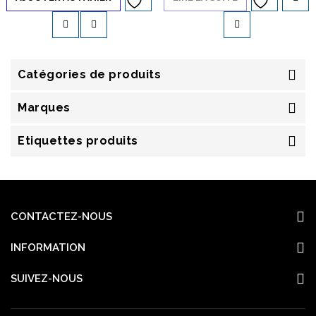
sur 5
la liste d’envies
la liste d’envies
Catégories de produits
Marques
Etiquettes produits
CONTACTEZ-NOUS
INFORMATION
SUIVEZ-NOUS