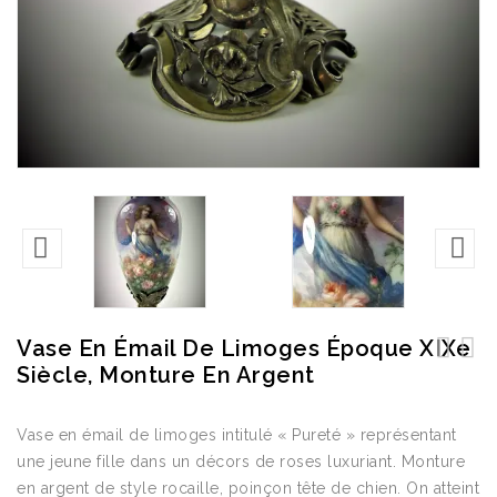
Vase En Émail De Limoges Époque XIXe
Siècle, Monture En Argent
Pendule de Lemerle-Charpentier à Paris
"Chasse au Canard" de Pierre-Jules Mêne
"L'Amour Menaçant"
(1810-1879)
Vase en émail de limoges intitulé « Pureté » représentant
une jeune fille dans un décors de roses luxuriant. Monture
en argent de style rocaille, poinçon tête de chien. On atteint