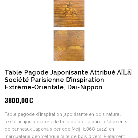
Table Pagode Japonisante Attribué À La
Société Parisienne D’inspiration
Miroir octogonal à parcloses d'époque
Table à thé Japonisante de la Maison des
Extrême-Orientale, Daï-Nippon
Napoléon III
Bambous, Perret et Vibert
3800,00
€
Table pagode d’inspiration japonisante en bois naturel
teinté acajou à décors de frise de bois ajouré, d’éléments
de panneaux Japonais période Meiji (1868-1912) en
marqueterie géométrique faite de bois divers. Piétement