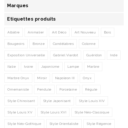
Marques
Etiquettes produits
Albâtre
Animalier
Art Déco
Art Nouveau
Bois
Bougeoirs
Bronze
Candélabres
Colonne
Exposition Universelle
Gabriel Viardot
Guéridon
Inde
Italie
Ivoire
Japonisme
Lampe
Marbre
Marbre Onyx
Miroir
Napoleon III
Onyx
Ornemaniste
Pendule
Porcelaine
Régule
Style Chinoisant
Style Japonisant
Style Louis XIV
Style Louis XV
Style Louis XVI
Style Néo-Classique
Style Néo-Gothique
Style Orientaliste
Style Régence