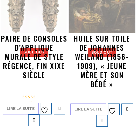
PAIRE DE CONSOLES
HUILE SUR TOILE
D’APPLIQUE
DE JOHANNES
SOLD OUT
SOLD OUT
MURALE DE STYLE
WEILAND (1856-
RÉGENCE, FIN XIXE
1909), « JEUNE
SIÈCLE
MÈRE ET SON
BÉBÉ »
Note
5.00
LIRE LA SUITE
LIRE LA SUITE
Ajouter à
Ajouter à
sur 5
la liste d’envies
la liste d’envies