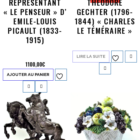
REPRÉSENTANT
THÉODORE
« LE PENSEUR » D’
GECHTER (1796-
EMILE-LOUIS
1844) « CHARLES
PICAULT (1833-
LE TÉMÉRAIRE »
1915)
LIRE LA SUITE
Ajouter à
1100,00
€
la liste d’envies
AJOUTER AU PANIER
Ajouter à
la liste d’envies