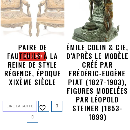
PAIRE DE
ÉMILE COLIN & CIE,
FAUTEUILS À LA
D’APRÈS LE MODÈLE
SOLD OUT
REINE DE STYLE
CRÉÉ PAR
RÉGENCE, ÉPOQUE
FRÉDÉRIC-EUGÈNE
XIXÈME SIÈCLE
PIAT (1827-1903),
FIGURES MODELÉES
PAR LÉOPOLD
STEINER (1853-
LIRE LA SUITE
Ajouter à
1899)
la liste d’envies