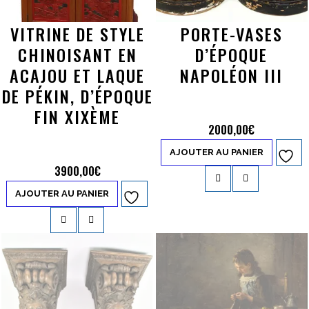
VITRINE DE STYLE
PORTE-VASES
CHINOISANT EN
D’ÉPOQUE
ACAJOU ET LAQUE
NAPOLÉON III
DE PÉKIN, D’ÉPOQUE
FIN XIXÈME
2000,00
€
AJOUTER AU PANIER
Ajouter à
3900,00
€
la liste d’envies
AJOUTER AU PANIER
Ajouter à
la liste d’envies