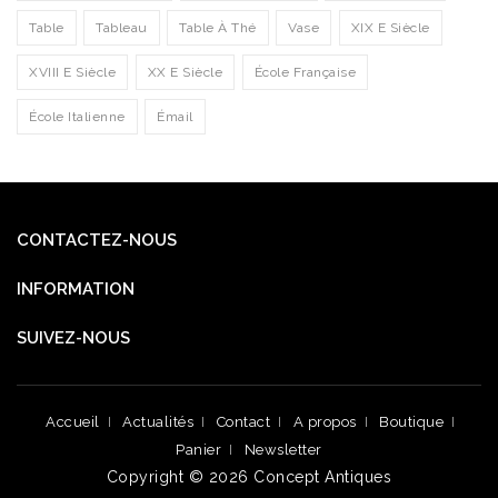
Table
Tableau
Table À Thé
Vase
XIX E Siècle
XVIII E Siècle
XX E Siècle
École Française
École Italienne
Émail
CONTACTEZ-NOUS
INFORMATION
SUIVEZ-NOUS
Accueil
Actualités
Contact
A propos
Boutique
Panier
Newsletter
Copyright © 2026
Concept Antiques