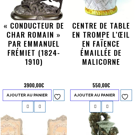
« CONDUCTEUR DE
CENTRE DE TABLE
CHAR ROMAIN »
EN TROMPE L’ŒIL
PAR EMMANUEL
EN FAÏENCE
FRÉMIET (1824-
ÉMAILLÉE DE
1910)
MALICORNE
3900,00
€
550,00
€
AJOUTER AU PANIER
AJOUTER AU PANIER
Ajouter à
Ajouter à
la liste d’envies
la liste d’envies