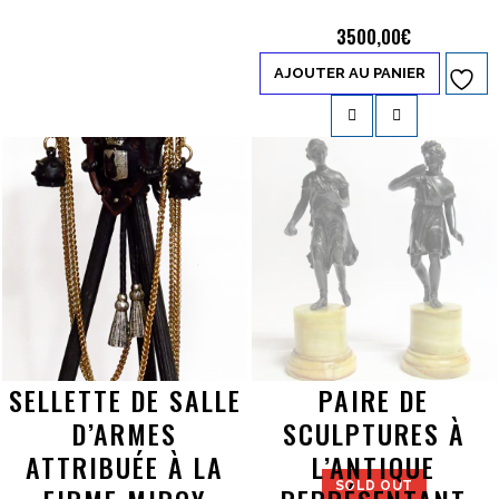
3500,00
€
AJOUTER AU PANIER
Ajouter à
la liste d’envies
SELLETTE DE SALLE
PAIRE DE
D’ARMES
SCULPTURES À
ATTRIBUÉE À LA
L’ANTIQUE
SOLD OUT