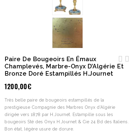
Paire De Bougeoirs En Émaux
Champlevés, Marbre-Onyx D’Algérie Et
Grand bronze représentant "David vainqueur"
Importante paire de vases en marbre montés
Bronze Doré Estampillés H.Journet
de Marius Jean Antonin Mercié (1845-1916)
bronze, Maison Millet Paris
1200,00
€
Très belle paire de bougeoirs estampillés de la
prestigieuse Compagnie des Marbres Onyx d’Algérie
dirigée vers 1878 par H.Journet. Estampille sous les
bougeoirs Sté des Onyx H.Journet & Cie 24 Bd des Italiens.
Bon état, légère usure de dorure.