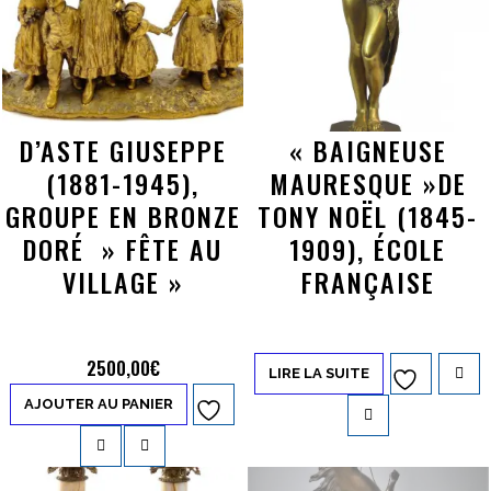
D’ASTE GIUSEPPE
« BAIGNEUSE
(1881-1945),
MAURESQUE »DE
GROUPE EN BRONZE
TONY NOËL (1845-
DORÉ » FÊTE AU
1909), ÉCOLE
VILLAGE »
FRANÇAISE
2500,00
€
LIRE LA SUITE
Ajouter à
AJOUTER AU PANIER
Ajouter à
la liste d’envies
la liste d’envies