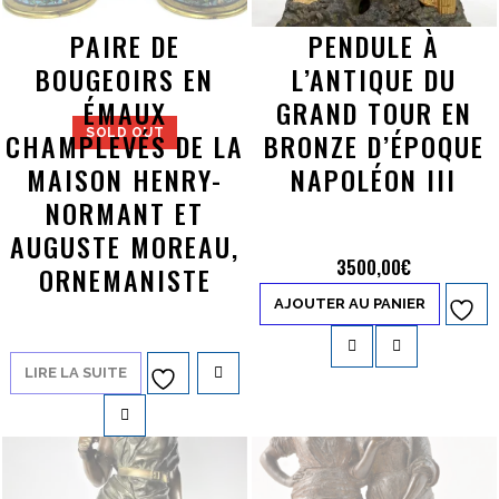
PAIRE DE
PENDULE À
BOUGEOIRS EN
L’ANTIQUE DU
ÉMAUX
GRAND TOUR EN
SOLD OUT
CHAMPLEVÉS DE LA
BRONZE D’ÉPOQUE
MAISON HENRY-
NAPOLÉON III
NORMANT ET
AUGUSTE MOREAU,
3500,00
€
ORNEMANISTE
AJOUTER AU PANIER
Ajouter à
la liste d’envies
LIRE LA SUITE
Ajouter à
la liste d’envies