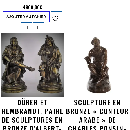
4800,00
€
AJOUTER AU PANIER
Ajouter à
la liste d’envies
DÜRER ET
SCULPTURE EN
REMBRANDT, PAIRE
BRONZE « CONTEUR
DE SCULPTURES EN
ARABE » DE
BRONZE D’ALBERT-
CHARLES PONSIN-