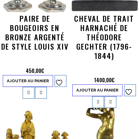
PAIRE DE
CHEVAL DE TRAIT
BOUGEOIRS EN
HARNACHÉ DE
BRONZE ARGENTÉ
THÉODORE
DE STYLE LOUIS XIV
GECHTER (1796-
1844)
450,00
€
1400,00
€
AJOUTER AU PANIER
Ajouter à
AJOUTER AU PANIER
Ajouter à
la liste d’envies
la liste d’envies