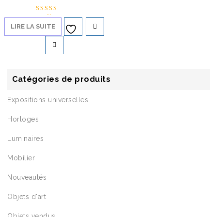
Note
5.00
LIRE LA SUITE
Ajouter à
sur 5
la liste d’envies
Catégories de produits
Expositions universelles
Horloges
Luminaires
Mobilier
Nouveautés
Objets d'art
Objets vendus