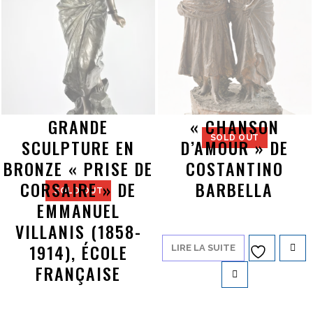
GRANDE
« CHANSON
SOLD OUT
SCULPTURE EN
D’AMOUR » DE
BRONZE « PRISE DE
COSTANTINO
CORSAIRE » DE
BARBELLA
SOLD OUT
EMMANUEL
VILLANIS (1858-
1914), ÉCOLE
LIRE LA SUITE
Ajouter à
FRANÇAISE
la liste d’envies