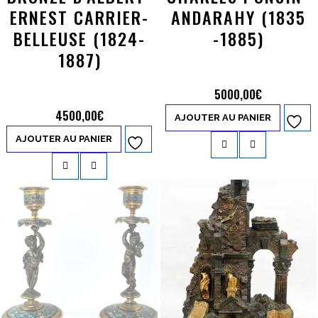
ERNEST CARRIER-
ANDARAHY (1835
BELLEUSE (1824-
-1885)
1887)
5000,00
€
4500,00
€
AJOUTER AU PANIER
Ajouter à
AJOUTER AU PANIER
Ajouter à
la liste d’envies
la liste d’envies