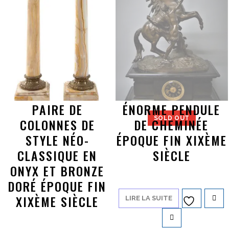
PAIRE DE
ÉNORME PENDULE
SOLD OUT
COLONNES DE
DE CHEMINÉE
STYLE NÉO-
ÉPOQUE FIN XIXÈME
CLASSIQUE EN
SIÈCLE
ONYX ET BRONZE
DORÉ ÉPOQUE FIN
XIXÈME SIÈCLE
LIRE LA SUITE
Ajouter à
la liste d’envies