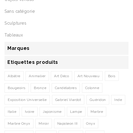
Sans catégorie
Sculptures
Tableaux
Marques
Etiquettes produits
Albâtre
Animalier
Art Déco
Art Nouveau
Bois
Bougeoirs
Bronze
Candélabres
Colonne
Exposition Universelle
Gabriel Viardot
Guéridon
Inde
Italie
Ivoire
Japonisme
Lampe
Marbre
Marbre Onyx
Miroir
Napoleon III
Onyx