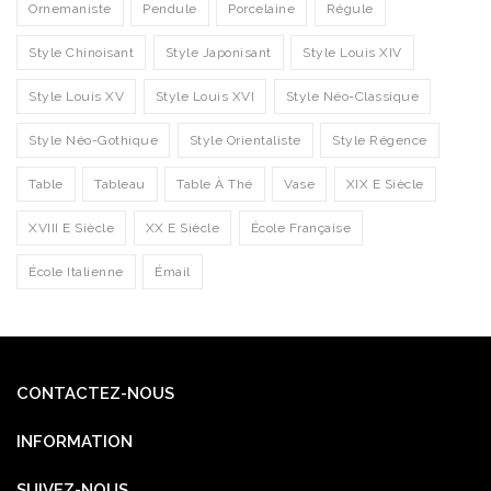
Ornemaniste
Pendule
Porcelaine
Régule
Style Chinoisant
Style Japonisant
Style Louis XIV
Style Louis XV
Style Louis XVI
Style Néo-Classique
Style Néo-Gothique
Style Orientaliste
Style Régence
Table
Tableau
Table À Thé
Vase
XIX E Siècle
XVIII E Siècle
XX E Siècle
École Française
École Italienne
Émail
CONTACTEZ-NOUS
INFORMATION
SUIVEZ-NOUS