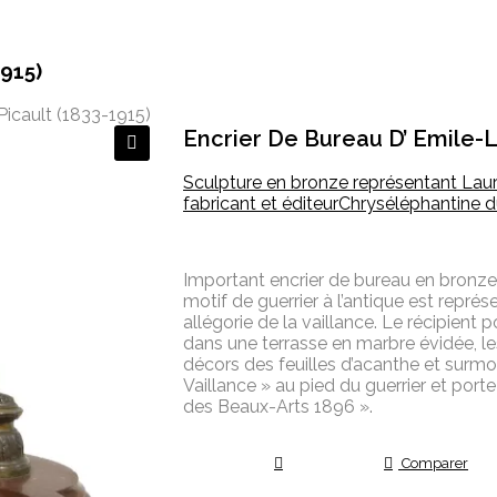
1915)
Picault (1833-1915)
Encrier De Bureau D’ Emile-L
🔍
Sculpture en bronze représentant Laur
fabricant et éditeur
Chryséléphantine du
Important encrier de bureau en bronze 
motif de guerrier à l’antique est repré
allégorie de la vaillance. Le récipient
dans une terrasse en marbre évidée, le
décors des feuilles d’acanthe et surmon
Vaillance » au pied du guerrier et porte
des Beaux-Arts 1896 ».
Comparer