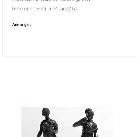
Référence Encrier-Picault219
J’aime ça :