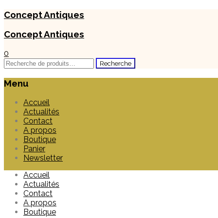
Concept Antiques
Concept Antiques
0
Recherche
Recherche
pour :
Menu
Skip
Accueil
to
Actualités
content
Contact
A propos
Boutique
Panier
Newsletter
Accueil
Actualités
Contact
A propos
Boutique