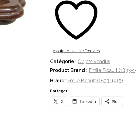
Ajouter À La Liste D’envies
Catégorie :
Objets vendus
Product Brand :
Emile Picault (1833-1
Brand:
Emile Picault (1833-1915)
Partager :
X
LinkedIn
Plus