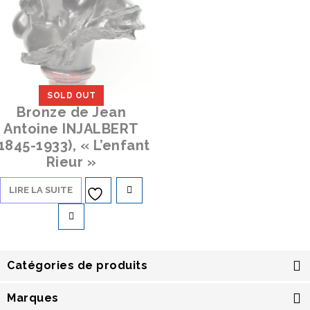
SOLD OUT
Bronze de Jean
Antoine INJALBERT
1845-1933), « L’enfant
Rieur »
LIRE LA SUITE
Ajouter à
la liste d’envies
Catégories de produits
Marques