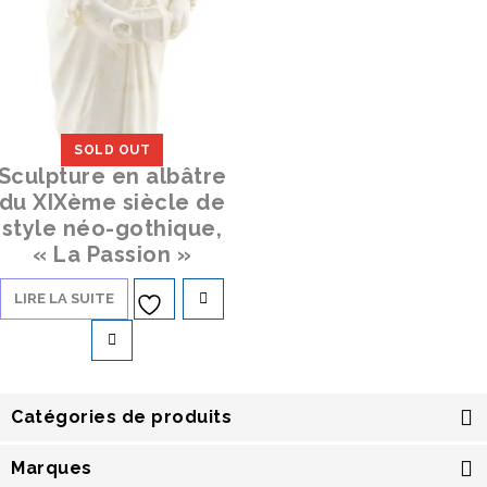
SOLD OUT
Sculpture en albâtre
du XIXème siècle de
style néo-gothique,
« La Passion »
LIRE LA SUITE
Ajouter à
la liste d’envies
Catégories de produits
Marques